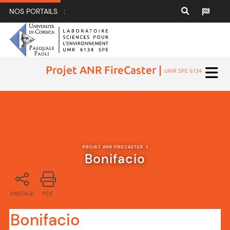
NOS PORTAILS :
Projet ANR FireCaster |
UMR SPE 6134
PROJET ANR FIRECASTER
|
Bonifacio
PARTAGE
PDF
Bonifacio