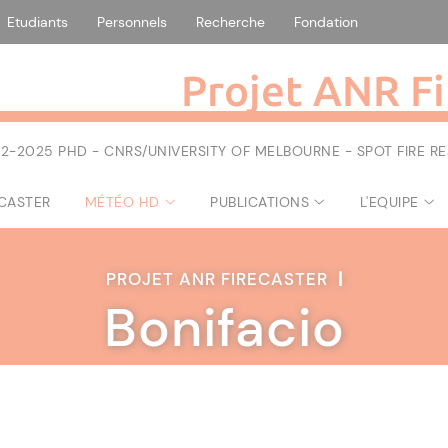
Etudiants
Personnels
Recherche
Fondation
Projet ANR Fi
2-2025 PHD - CNRS/UNIVERSITY OF MELBOURNE - SPOT FIRE 
ECASTER
MÉTÉO HD
PUBLICATIONS
L'EQUIPE
PROJET ANR FIRECASTER
|
Bonifacio