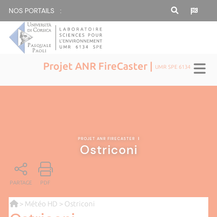
NOS PORTAILS :
Projet ANR FireCaster |
UMR SPE 6134
PROJET ANR FIRECASTER
|
Ostriconi
PARTAGE
PDF
>
Météo HD
> Ostriconi