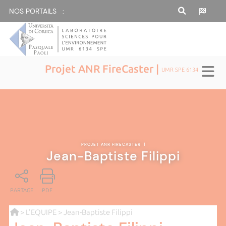
NOS PORTAILS :
Projet ANR FireCaster |
UMR SPE 6134
PROJET ANR FIRECASTER
|
Jean-Baptiste Filippi
PARTAGE
PDF
>
L'EQUIPE
> Jean-Baptiste Filippi