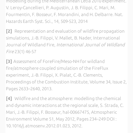
modelling during the Mediterranean Letia 2010 experiment.
V. Leroy-Cancellieri, P. Augustin, J. B. Filippi, C. Mari, M.
Fourmentin, F. Bosseur, F. Morandini, and H. Delbarre. Nat.
Hazards Earth Syst. Sci., 14, 509-523, 2014
[2]
Representation and evaluation of wildfire propagation
simulations, J.-B. Filippi, V. Mallet, B. Nader, International
Journal of Wildland Fire,
International Journal of Wildland
Fire
23(1) 46-57
[3]
Assessment of ForeFire/Meso-NH for wildland
fire/atmosphere coupled simulation of the FireFlux
experiment, J.-B. Filippi, X. Pialat, C.-B. Clements,
Proceedings of the Combustion Institute, Volume 34, Issue 2,
Pages 2633–2640, 2013.
[4]
Wildfire and the atmosphere: modelling the chemical
and dynamic interactions at the regional scale, S. Strada, C.
Mari, J.-B. Filippi, F. Bosseur, hal-00667475, Atmospheric
Environment Volume 51, May 2012, Pages 234–249 DOI :
10.1016/j.atmosenv.2012.01.023, 2012.