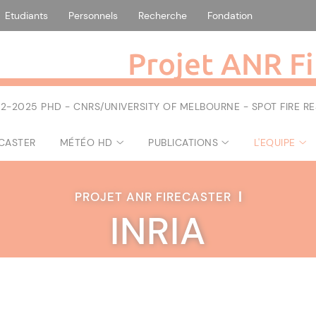
Etudiants
Personnels
Recherche
Fondation
Projet ANR Fi
2-2025 PHD - CNRS/UNIVERSITY OF MELBOURNE - SPOT FIRE 
ECASTER
MÉTÉO HD
PUBLICATIONS
L'EQUIPE
PROJET ANR FIRECASTER
|
INRIA