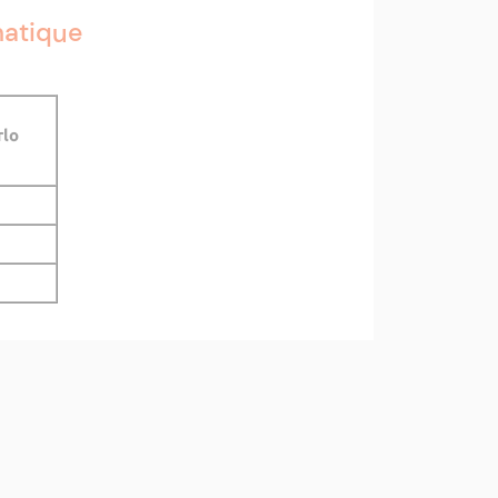
matique
rlo