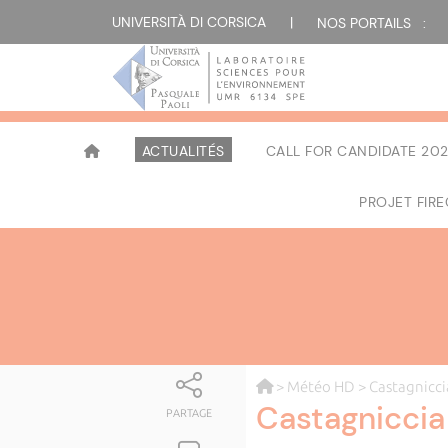
UNIVERSITÀ DI CORSICA
|
NOS PORTAILS :
ACTUALITÉS
CALL FOR CANDIDATE 202
PROJET FIR
>
Météo HD
> Castagnicci
Castagniccia
PARTAGE