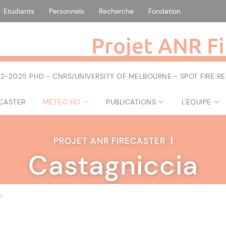
Etudiants
Personnels
Recherche
Fondation
Projet ANR Fi
2-2025 PHD - CNRS/UNIVERSITY OF MELBOURNE - SPOT FIRE 
ECASTER
MÉTÉO HD
PUBLICATIONS
L'EQUIPE
PROJET ANR FIRECASTER
|
Castagniccia
a