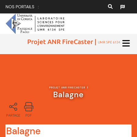
NOS PORTAILS :
Projet ANR FireCaster |
UMR SPE 6134
PROJET ANR FIRECASTER
|
Balagne
PARTAGE
PDF
Balagne