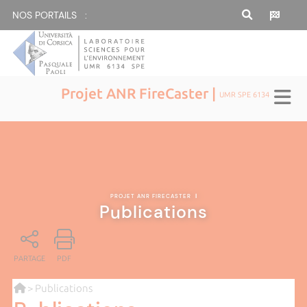
NOS PORTAILS :
Projet ANR FireCaster |
UMR SPE 6134
PROJET ANR FIRECASTER
|
Publications
PARTAGE
PDF
> Publications