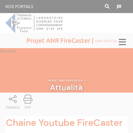
NOS PORTAILS :
Projet ANR FireCaster |
UMR SPE 6134
Attualità
PROJET ANR FIRECASTER
|
Attualità
PARTAGE
PDF
Chaine Youtube FireCaster