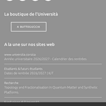
La boutique de l'Università
A BUTTEGUCCIA
A la une sur nos sites web
www.universita.corsica
Année universitaire 2026/2027 - Calendrier des rentrées
Etudiants & futurs étudiants
Dates de rentrée 2026/2027 | IUT
Recherche
Topology and Fractionalisation in Quantum Matter and Synthetic
Platforms
Fundazione di l'Università