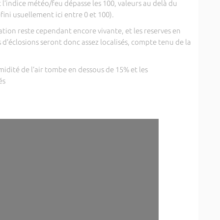
’indice météo/feu dépasse les 100, valeurs au delà du
ni usuellement ici entre 0 et 100).
tion reste cependant encore vivante, et les reserves en
s d’éclosions seront donc assez localisés, compte tenu de la
idité de l’air tombe en dessous de 15% et les
és