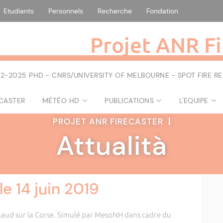
Etudiants
Personnels
Recherche
Fondation
Projet ANR Fi
2-2025 PHD - CNRS/UNIVERSITY OF MELBOURNE - SPOT FIRE 
ECASTER
MÉTÉO HD
PUBLICATIONS
L'EQUIPE
PROJET ANR FIRECASTER
|
Attualità
le 14 juin 2019
haud sur la Corse. Simulé par MesoNH dans cadre du