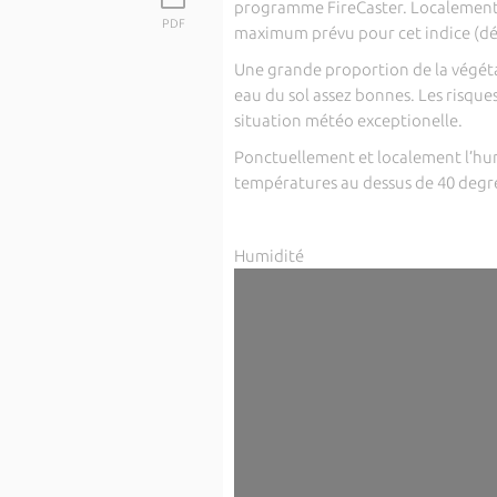
programme FireCaster. Localement l
PDF
maximum prévu pour cet indice (défi
Une grande proportion de la végéta
eau du sol assez bonnes. Les risque
situation météo exceptionelle.
Ponctuellement et localement l’hum
températures au dessus de 40 degr
Humidité