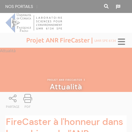
NOS PORTAILS :
Projet ANR FireCaster |
UMR SPE 6134
Attualità
PROJET ANR FIRECASTER
|
Attualità
PARTAGE
PDF
FireCaster à l'honneur dans