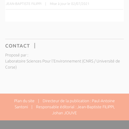
JEAN-BAPTISTE FILIPPI
|
Mise à jour le 02/07/2021
CONTACT
Proposé par :
Laboratoire Sciences Pour l'Environnement (CNRS / Université de
Corse)
Plan du site
| Directeur de la publication : Paul-Antoine
Santoni | Responsable éditorial : Jean-Baptiste FILIPPI,
Johan JOUVE