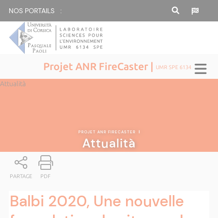
NOS PORTAILS :
Projet ANR FireCaster |
UMR SPE 6134
Attualità
PROJET ANR FIRECASTER
|
Attualità
PARTAGE
PDF
Balbi 2020, Une nouvelle