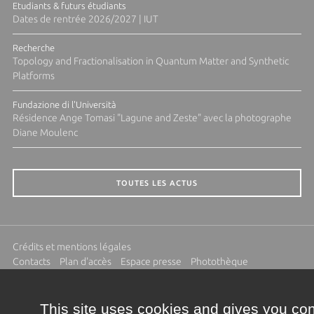
Etudiants & futurs étudiants
Dates de rentrée 2026/2027 | IUT
Recherche
Topology and Fractionalisation in Quantum Matter and Synthetic
Platforms
Fundazione di l'Università
Résidence Ange Tomasi "Lagune and Zeste" avec la photographe
Diane Moulenc
TOUTES LES ACTUS
Crédits et mentions légales
Contacts
Plan d'accès
Espace presse
Photothèque
Recrutement
Marchés publics
This site uses cookies and gives you con