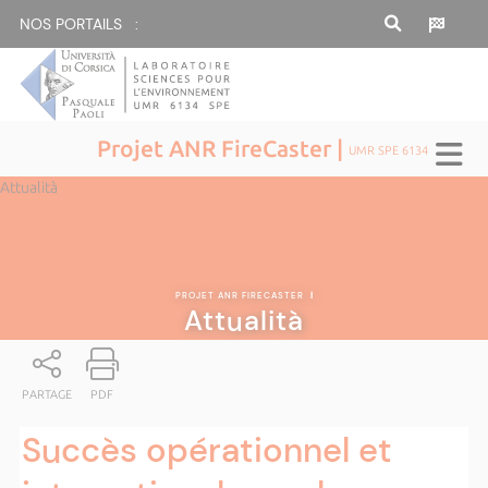
NOS PORTAILS :
Projet ANR FireCaster |
UMR SPE 6134
Attualità
PROJET ANR FIRECASTER
|
Attualità
PARTAGE
PDF
Succès opérationnel et