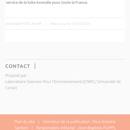
service de la lutte incendie pour toute la France.
JEAN-BAPTISTE FILIPPI
|
Mise à jour le 31/01/2024
CONTACT
Proposé par :
Laboratoire Sciences Pour l'Environnement (CNRS / Université de
Corse)
Plan du site
| Directeur de la publication : Paul-Antoine
Santoni | Responsable éditorial : Jean-Baptiste FILIPPI,