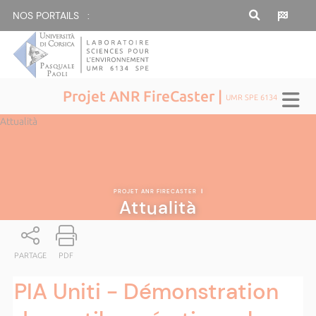
NOS PORTAILS :
Projet ANR FireCaster |
UMR SPE 6134
Attualità
PROJET ANR FIRECASTER
|
Attualità
PARTAGE
PDF
PIA Uniti - Démonstration